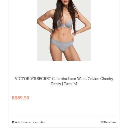
várias
variantes.
As
opções
podem
ser
escolhidas
na
página
do
VICTORIA’S SECRET Calcinha Lace-Waist Cotton Cheeky
produto
Panty | Tam. M
R$
69,90
Adicionar ao carrinho
Detalhes