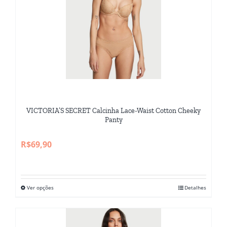
VICTORIA’S SECRET Calcinha Lace-Waist Cotton Cheeky
Panty
R$
69,90
Ver opções
Detalhes
Este
produto
tem