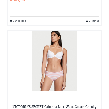
Ver opções
Detalhes
Este
produto
tem
várias
variantes.
As
opções
podem
ser
escolhidas
na
página
do
VICTORIA’S SECRET Calcinha Lace-Waist Cotton Cheeky