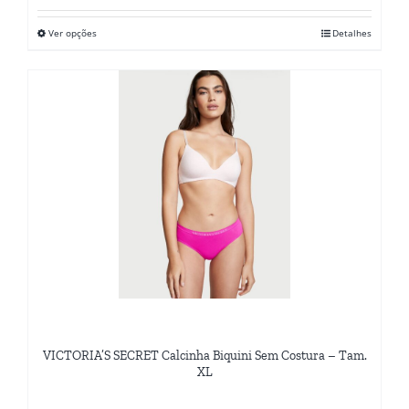
Ver opções
Detalhes
Este
produto
tem
várias
variantes.
As
opções
podem
ser
escolhidas
na
página
do
VICTORIA’S SECRET Calcinha Biquini Sem Costura – Tam.
produto
XL